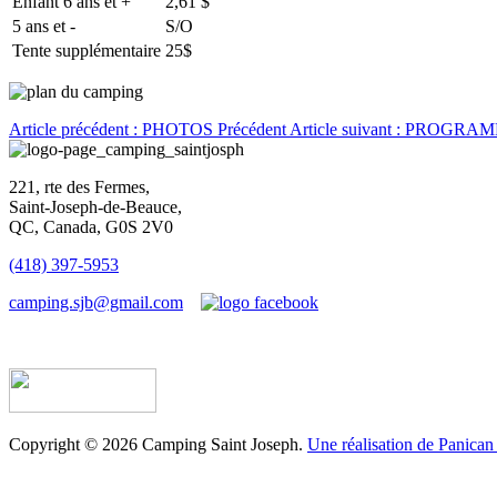
Enfant 6 ans et +
2,61 $
5 ans et -
S/O
Tente supplémentaire
25$
Article précédent : PHOTOS
Précédent
Article suivant : PROG
221, rte des Fermes,
Saint-Joseph-de-Beauce,
QC, Canada, G0S 2V0
(418) 397-5953
camping.sjb@gmail.com
Établissement d’hébergement touristique #198763
Copyright © 2026 Camping Saint Joseph.
Une réalisation de Panican 